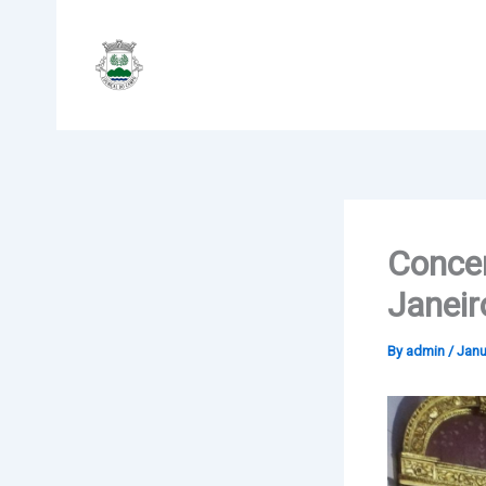
Skip
to
content
Concer
Janeir
By
admin
/
Janu